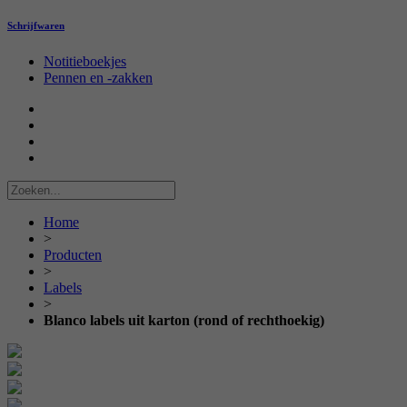
Schrijfwaren
Notitieboekjes
Pennen en -zakken
Home
>
Producten
>
Labels
>
Blanco labels uit karton (rond of rechthoekig)