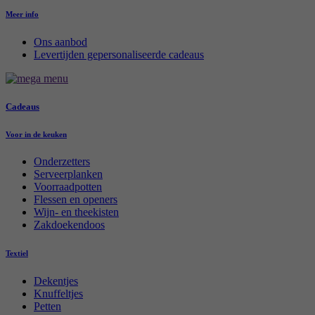
Meer info
Ons aanbod
Levertijden gepersonaliseerde cadeaus
Cadeaus
Voor in de keuken
Onderzetters
Serveerplanken
Voorraadpotten
Flessen en openers
Wijn- en theekisten
Zakdoekendoos
Textiel
Dekentjes
Knuffeltjes
Petten