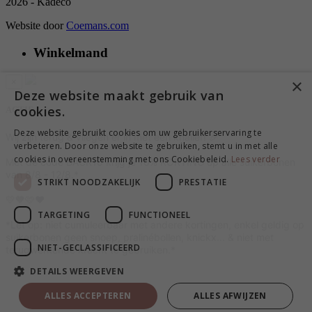
2026 - Kadeco
Website door
Coemans.com
Winkelmand
×
×
Deze website maakt gebruik van
cookies.
ACTIE
Deze website gebruikt cookies om uw gebruikerservaring te
Wij zijn terug & vliegen er in met een knaller! 🎉
verbeteren. Door onze website te gebruiken, stemt u in met alle
cookies in overeenstemming met ons Cookiebeleid.
Lees verder
Met de code BACK10 krijg je 10% KORTING op alle suikerbonen
van 8/8 - 12/8.*
STRIKT NOODZAKELIJK
PRESTATIE
💛🧡🩷❤️
TARGETING
FUNCTIONEEL
*Let op: niet cumuleerbaar met andere kortingen, enkel geldig op
suikerbonen geen snoep, pralinébollen, knickx... & niet met
NIET-GECLASSIFICEERD
terugwerkende kracht te gebruiken.*
DETAILS WEERGEVEN
ALLES ACCEPTEREN
ALLES AFWIJZEN