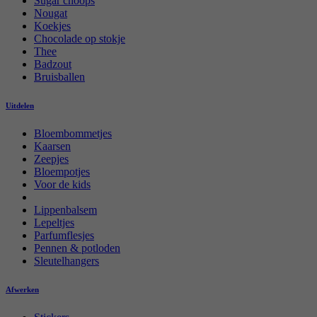
Sugar choops
Nougat
Koekjes
Chocolade op stokje
Thee
Badzout
Bruisballen
Uitdelen
Bloembommetjes
Kaarsen
Zeepjes
Bloempotjes
Voor de kids
Lippenbalsem
Lepeltjes
Parfumflesjes
Pennen & potloden
Sleutelhangers
Afwerken