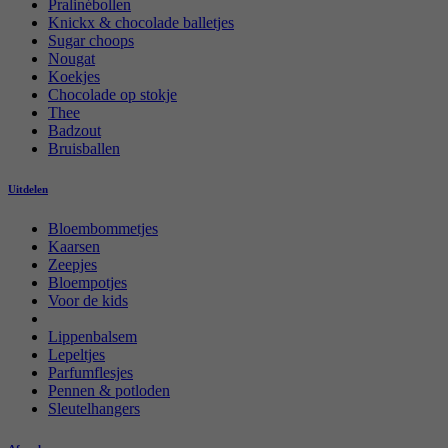
Pralinébollen
Knickx & chocolade balletjes
Sugar choops
Nougat
Koekjes
Chocolade op stokje
Thee
Badzout
Bruisballen
Uitdelen
Bloembommetjes
Kaarsen
Zeepjes
Bloempotjes
Voor de kids
Lippenbalsem
Lepeltjes
Parfumflesjes
Pennen & potloden
Sleutelhangers