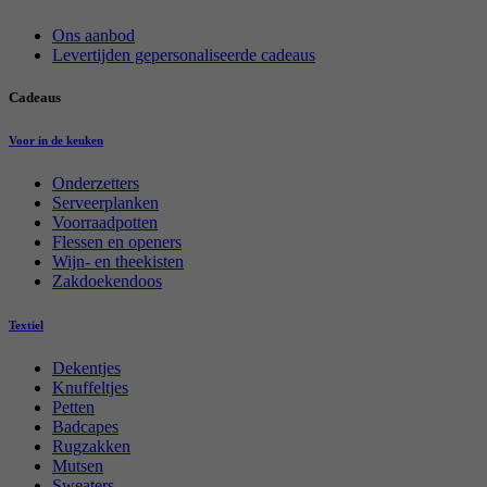
Ons aanbod
Levertijden gepersonaliseerde cadeaus
Cadeaus
Voor in de keuken
Onderzetters
Serveerplanken
Voorraadpotten
Flessen en openers
Wijn- en theekisten
Zakdoekendoos
Textiel
Dekentjes
Knuffeltjes
Petten
Badcapes
Rugzakken
Mutsen
Sweaters