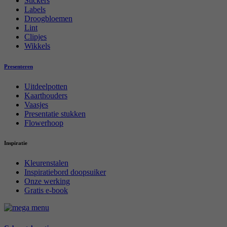
Stickers
Labels
Droogbloemen
Lint
Clipjes
Wikkels
Presenteren
Uitdeelpotten
Kaarthouders
Vaasjes
Presentatie stukken
Flowerhoop
Inspiratie
Kleurenstalen
Inspiratiebord doopsuiker
Onze werking
Gratis e-book