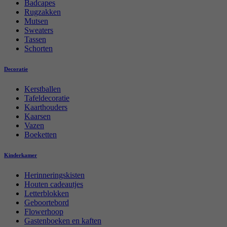
Badcapes
Rugzakken
Mutsen
Sweaters
Tassen
Schorten
Decoratie
Kerstballen
Tafeldecoratie
Kaarthouders
Kaarsen
Vazen
Boeketten
Kinderkamer
Herinneringskisten
Houten cadeautjes
Letterblokken
Geboortebord
Flowerhoop
Gastenboeken en kaften