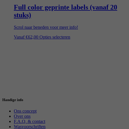
Full color geprinte labels (vanaf 20
stuks)
Scrol naar beneden voor meer info!
Vanaf
€
62,00
Opties selecteren
Handige info
Ons concept
Over ons
F.A.Q. & contact
Wasvoorschriften