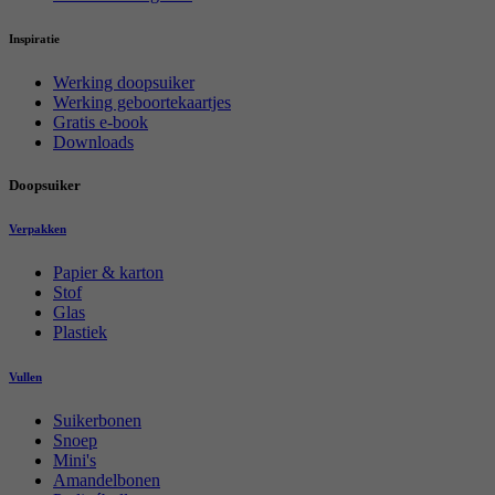
Inspiratie
Werking doopsuiker
Werking geboortekaartjes
Gratis e-book
Downloads
Doopsuiker
Verpakken
Papier & karton
Stof
Glas
Plastiek
Vullen
Suikerbonen
Snoep
Mini's
Amandelbonen