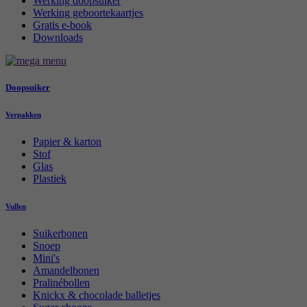
Werking doopsuiker
Werking geboortekaartjes
Gratis e-book
Downloads
Doopsuiker
Verpakken
Papier & karton
Stof
Glas
Plastiek
Vullen
Suikerbonen
Snoep
Mini's
Amandelbonen
Pralinébollen
Knickx & chocolade balletjes