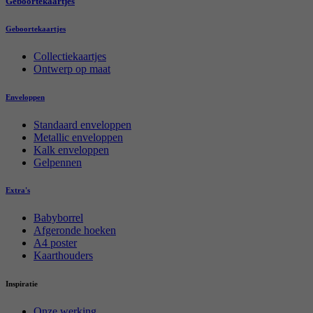
Geboortekaartjes
Geboortekaartjes
Collectiekaartjes
Ontwerp op maat
Enveloppen
Standaard enveloppen
Metallic enveloppen
Kalk enveloppen
Gelpennen
Extra's
Babyborrel
Afgeronde hoeken
A4 poster
Kaarthouders
Inspiratie
Onze werking