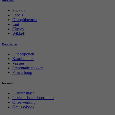
Afwerken
Stickers
Labels
Droogbloemen
Lint
Clipjes
Wikkels
Presenteren
Uitdeelpotten
Kaarthouders
Vaasjes
Presentatie stukken
Flowerhoop
Inspiratie
Kleurenstalen
Inspiratiebord doopsuiker
Onze werking
Gratis e-book