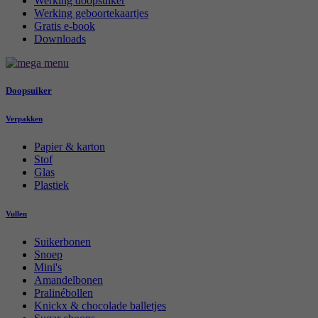
Werking doopsuiker
Werking geboortekaartjes
Gratis e-book
Downloads
Doopsuiker
Verpakken
Papier & karton
Stof
Glas
Plastiek
Vullen
Suikerbonen
Snoep
Mini's
Amandelbonen
Pralinébollen
Knickx & chocolade balletjes