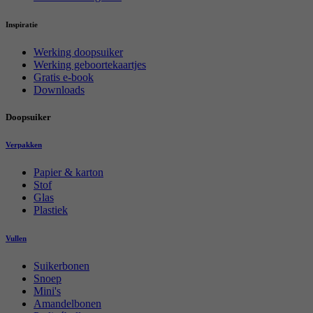
Inspiratie
Werking doopsuiker
Werking geboortekaartjes
Gratis e-book
Downloads
Doopsuiker
Verpakken
Papier & karton
Stof
Glas
Plastiek
Vullen
Suikerbonen
Snoep
Mini's
Amandelbonen