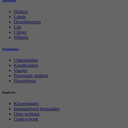
Afwerken
Stickers
Labels
Droogbloemen
Lint
Clipjes
Wikkels
Presenteren
Uitdeelpotten
Kaarthouders
Vaasjes
Presentatie stukken
Flowerhoop
Inspiratie
Kleurenstalen
Inspiratiebord doopsuiker
Onze werking
Gratis e-book