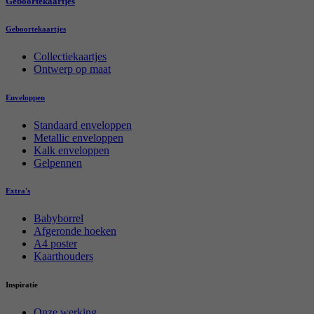
Geboortekaartjes
Geboortekaartjes
Collectiekaartjes
Ontwerp op maat
Enveloppen
Standaard enveloppen
Metallic enveloppen
Kalk enveloppen
Gelpennen
Extra's
Babyborrel
Afgeronde hoeken
A4 poster
Kaarthouders
Inspiratie
Onze werking