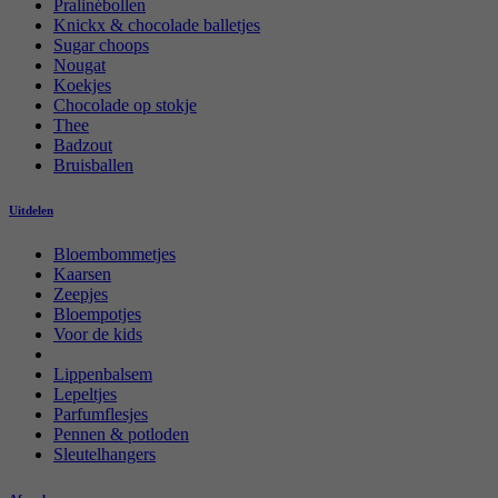
Pralinébollen
Knickx & chocolade balletjes
Sugar choops
Nougat
Koekjes
Chocolade op stokje
Thee
Badzout
Bruisballen
Uitdelen
Bloembommetjes
Kaarsen
Zeepjes
Bloempotjes
Voor de kids
Lippenbalsem
Lepeltjes
Parfumflesjes
Pennen & potloden
Sleutelhangers