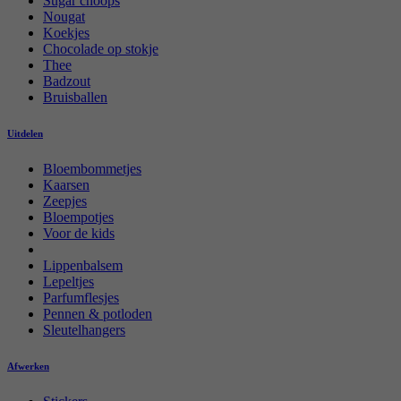
Sugar choops
Nougat
Koekjes
Chocolade op stokje
Thee
Badzout
Bruisballen
Uitdelen
Bloembommetjes
Kaarsen
Zeepjes
Bloempotjes
Voor de kids
Lippenbalsem
Lepeltjes
Parfumflesjes
Pennen & potloden
Sleutelhangers
Afwerken