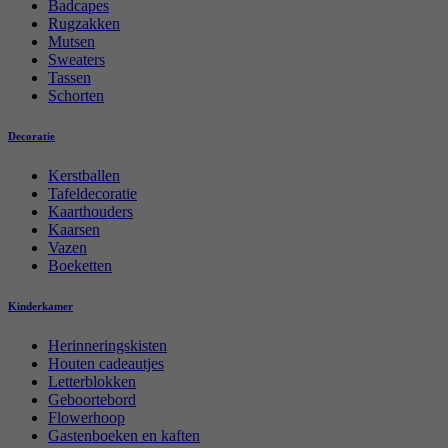
Badcapes
Rugzakken
Mutsen
Sweaters
Tassen
Schorten
Decoratie
Kerstballen
Tafeldecoratie
Kaarthouders
Kaarsen
Vazen
Boeketten
Kinderkamer
Herinneringskisten
Houten cadeautjes
Letterblokken
Geboortebord
Flowerhoop
Gastenboeken en kaften