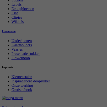
Stickers
Labels
Droogbloemen
Lint
Clipjes
Wikkels
Presenteren
Uitdeelpotten
Kaarthouders
Vaasjes
Presentatie stukken
Flowerhoop
Inspiratie
Kleurenstalen
Inspiratiebord doopsuiker
Onze werking
Gratis e-book