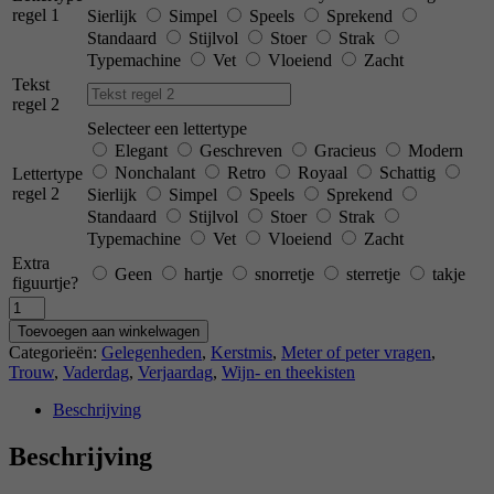
regel 1
Sierlijk
Simpel
Speels
Sprekend
Standaard
Stijlvol
Stoer
Strak
Typemachine
Vet
Vloeiend
Zacht
Tekst
regel 2
Selecteer een lettertype
Elegant
Geschreven
Gracieus
Modern
Nonchalant
Retro
Royaal
Schattig
Lettertype
regel 2
Sierlijk
Simpel
Speels
Sprekend
Standaard
Stijlvol
Stoer
Strak
Typemachine
Vet
Vloeiend
Zacht
Extra
Geen
hartje
snorretje
sterretje
takje
figuurtje?
Aantal
Toevoegen aan winkelwagen
Categorieën:
Gelegenheden
,
Kerstmis
,
Meter of peter vragen
,
Trouw
,
Vaderdag
,
Verjaardag
,
Wijn- en theekisten
Beschrijving
Beschrijving