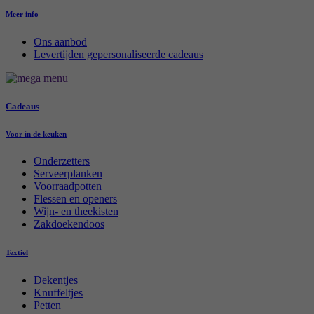
Meer info
Ons aanbod
Levertijden gepersonaliseerde cadeaus
Cadeaus
Voor in de keuken
Onderzetters
Serveerplanken
Voorraadpotten
Flessen en openers
Wijn- en theekisten
Zakdoekendoos
Textiel
Dekentjes
Knuffeltjes
Petten