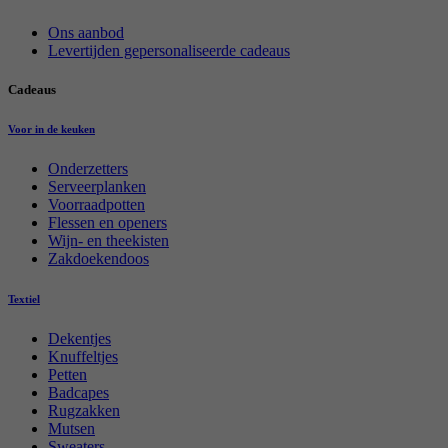
Ons aanbod
Levertijden gepersonaliseerde cadeaus
Cadeaus
Voor in de keuken
Onderzetters
Serveerplanken
Voorraadpotten
Flessen en openers
Wijn- en theekisten
Zakdoekendoos
Textiel
Dekentjes
Knuffeltjes
Petten
Badcapes
Rugzakken
Mutsen
Sweaters