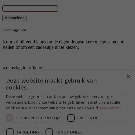
E-mailadres
*
Aanmelden
Openingsuren
Kom vrijblijvend langs om je eigen doopsuikerconcept samen te
stellen of om een cadeautje uit te kiezen.
woensdag tot vrijdag:
10u – 12u & 13u – 17u
×
Deze website maakt gebruik van
zaterdag: 09u30 – 12u30
cookies.
Ga je voor een volledig Kadeco concept (doopsuiker én geboortekaartje) en
Deze website gebruikt cookies om uw gebruikerservaring te
wil je extra begeleiding?
verbeteren. Door onze website te gebruiken, stemt u in met alle
cookies in overeenstemming met ons Cookiebeleid.
Lees verder
Plan dan zeker een gratis afspraak in.
STRIKT NOODZAKELIJK
PRESTATIE
TARGETING
FUNCTIONEEL