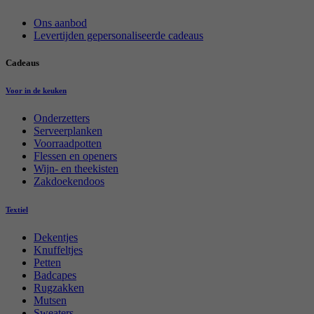
Ons aanbod
Levertijden gepersonaliseerde cadeaus
Cadeaus
Voor in de keuken
Onderzetters
Serveerplanken
Voorraadpotten
Flessen en openers
Wijn- en theekisten
Zakdoekendoos
Textiel
Dekentjes
Knuffeltjes
Petten
Badcapes
Rugzakken
Mutsen
Sweaters