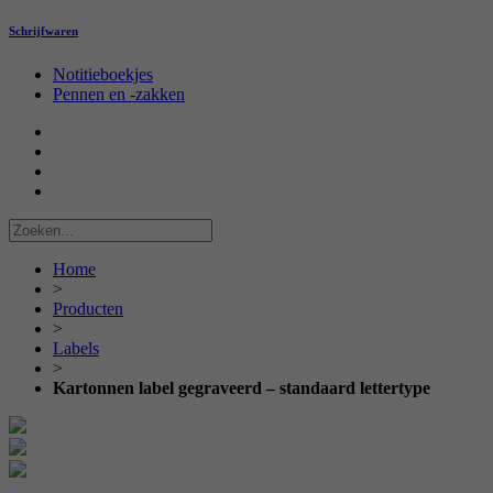
Schrijfwaren
Notitieboekjes
Pennen en -zakken
Home
>
Producten
>
Labels
>
Kartonnen label gegraveerd – standaard lettertype