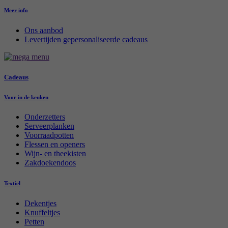
Meer info
Ons aanbod
Levertijden gepersonaliseerde cadeaus
Cadeaus
Voor in de keuken
Onderzetters
Serveerplanken
Voorraadpotten
Flessen en openers
Wijn- en theekisten
Zakdoekendoos
Textiel
Dekentjes
Knuffeltjes
Petten