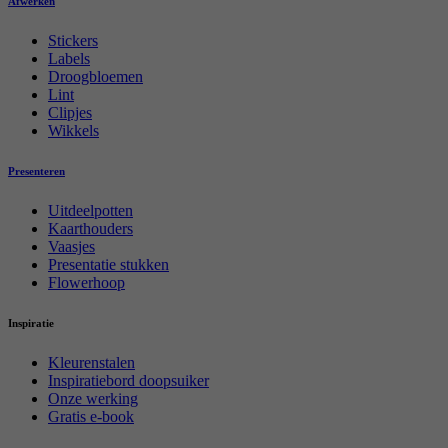
Afwerken
Stickers
Labels
Droogbloemen
Lint
Clipjes
Wikkels
Presenteren
Uitdeelpotten
Kaarthouders
Vaasjes
Presentatie stukken
Flowerhoop
Inspiratie
Kleurenstalen
Inspiratiebord doopsuiker
Onze werking
Gratis e-book