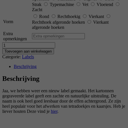
Strak
Typemachine
Vet
Vloeiend
Zacht
Rond
Rechthoekig
Vierkant
Vorm
Rechthoek afgeronde hoeken
Vierkant
afgeronde hoeken
Extra
opmerkingen
Aantal
Toevoegen aan winkelwagen
Categorie:
Labels
Beschrijving
Beschrijving
Jaa, we hebben weer een nieuw label gemaakt. Het kartonnen
gegraveerde label geeft een zachte en natuurlijke uitstraling. De
naam is ook heel goed leesbaar door de effen achtergrond. Ze zijn
heel populair voor het afwerken van tetradoekjes en kaarsjes. Heb je
liever houten Deze vind je
hier
.