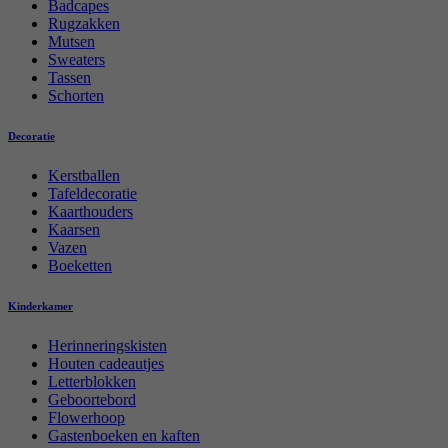
Badcapes
Rugzakken
Mutsen
Sweaters
Tassen
Schorten
Decoratie
Kerstballen
Tafeldecoratie
Kaarthouders
Kaarsen
Vazen
Boeketten
Kinderkamer
Herinneringskisten
Houten cadeautjes
Letterblokken
Geboortebord
Flowerhoop
Gastenboeken en kaften