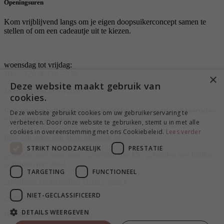
Openingsuren
Kom vrijblijvend langs om je eigen doopsuikerconcept samen te
stellen of om een cadeautje uit te kiezen.
woensdag tot vrijdag:
10u – 12u & 13u – 17u
×
Deze website maakt gebruik van
zaterdag: 09u30 – 12u30
cookies.
Ga je voor een volledig Kadeco concept (doopsuiker én geboortekaartje) en
Deze website gebruikt cookies om uw gebruikerservaring te
wil je extra begeleiding?
verbeteren. Door onze website te gebruiken, stemt u in met alle
cookies in overeenstemming met ons Cookiebeleid.
Lees verder
Plan dan zeker een gratis afspraak in.
STRIKT NOODZAKELIJK
PRESTATIE
TARGETING
FUNCTIONEEL
Algemene voorwaarden
Privacy policy
NIET-GECLASSIFICEERD
2026 - Kadeco
DETAILS WEERGEVEN
Website door
Coemans.com