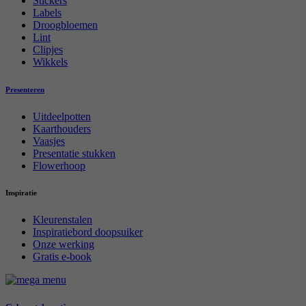
Stickers
Labels
Droogbloemen
Lint
Clipjes
Wikkels
Presenteren
Uitdeelpotten
Kaarthouders
Vaasjes
Presentatie stukken
Flowerhoop
Inspiratie
Kleurenstalen
Inspiratiebord doopsuiker
Onze werking
Gratis e-book