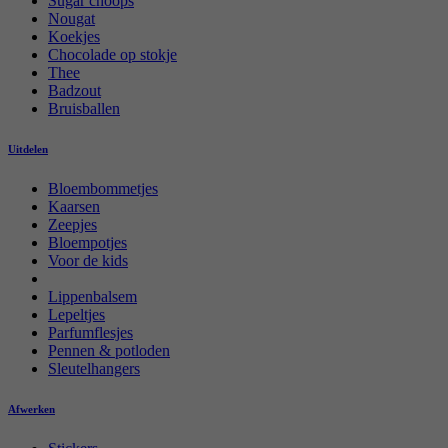
Sugar choops
Nougat
Koekjes
Chocolade op stokje
Thee
Badzout
Bruisballen
Uitdelen
Bloembommetjes
Kaarsen
Zeepjes
Bloempotjes
Voor de kids
Lippenbalsem
Lepeltjes
Parfumflesjes
Pennen & potloden
Sleutelhangers
Afwerken