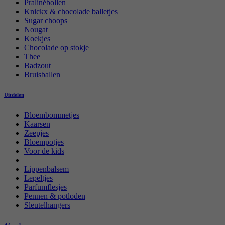
Pralinébollen
Knickx & chocolade balletjes
Sugar choops
Nougat
Koekjes
Chocolade op stokje
Thee
Badzout
Bruisballen
Uitdelen
Bloembommetjes
Kaarsen
Zeepjes
Bloempotjes
Voor de kids
Lippenbalsem
Lepeltjes
Parfumflesjes
Pennen & potloden
Sleutelhangers