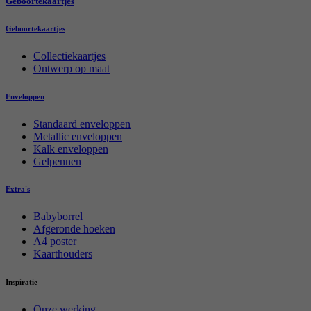
Geboortekaartjes
Geboortekaartjes
Collectiekaartjes
Ontwerp op maat
Enveloppen
Standaard enveloppen
Metallic enveloppen
Kalk enveloppen
Gelpennen
Extra's
Babyborrel
Afgeronde hoeken
A4 poster
Kaarthouders
Inspiratie
Onze werking