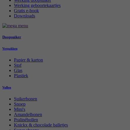
Werking doopsuiker
Werking geboortekaartjes
Gratis e-book
Downloads
Doopsuiker
Verpakken
Papier & karton
Stof
Glas
Plastiek
Vullen
Suikerbonen
Snoep
Mini's
Amandelbonen
Pralinébollen
Knickx & chocolade balletjes