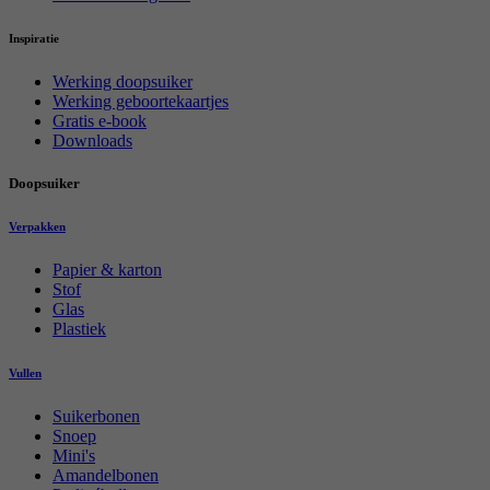
Inspiratie
Werking doopsuiker
Werking geboortekaartjes
Gratis e-book
Downloads
Doopsuiker
Verpakken
Papier & karton
Stof
Glas
Plastiek
Vullen
Suikerbonen
Snoep
Mini's
Amandelbonen