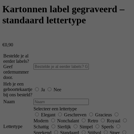
Kartonnen label gegraveerd –
standaard lettertype
€
0,90
Bestelde je al
eerder labels?
Geef
ordernummer
door.
Heb je een
geboortekaartje
Ja
Nee
bij ons besteld?
Naam
Selecteer een lettertype
Elegant
Geschreven
Gracieus
Modern
Nonchalant
Retro
Royaal
Lettertype
Schattig
Sierlijk
Simpel
Speels
Sprekend
Standaard
Stijlvol
Stoer