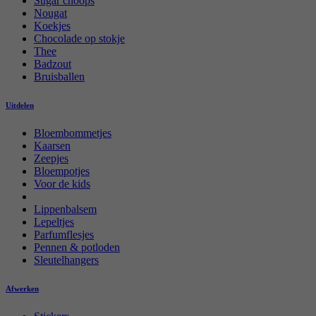
Sugar choops
Nougat
Koekjes
Chocolade op stokje
Thee
Badzout
Bruisballen
Uitdelen
Bloembommetjes
Kaarsen
Zeepjes
Bloempotjes
Voor de kids
Lippenbalsem
Lepeltjes
Parfumflesjes
Pennen & potloden
Sleutelhangers
Afwerken