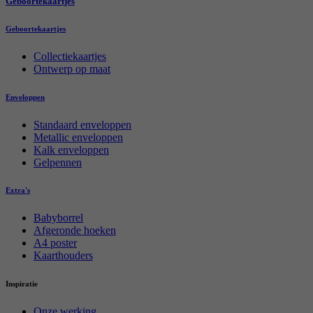
Geboortekaartjes
Geboortekaartjes
Collectiekaartjes
Ontwerp op maat
Enveloppen
Standaard enveloppen
Metallic enveloppen
Kalk enveloppen
Gelpennen
Extra's
Babyborrel
Afgeronde hoeken
A4 poster
Kaarthouders
Inspiratie
Onze werking