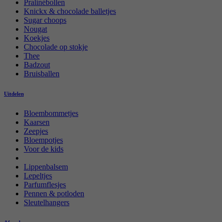
Pralinébollen
Knickx & chocolade balletjes
Sugar choops
Nougat
Koekjes
Chocolade op stokje
Thee
Badzout
Bruisballen
Uitdelen
Bloembommetjes
Kaarsen
Zeepjes
Bloempotjes
Voor de kids
Lippenbalsem
Lepeltjes
Parfumflesjes
Pennen & potloden
Sleutelhangers