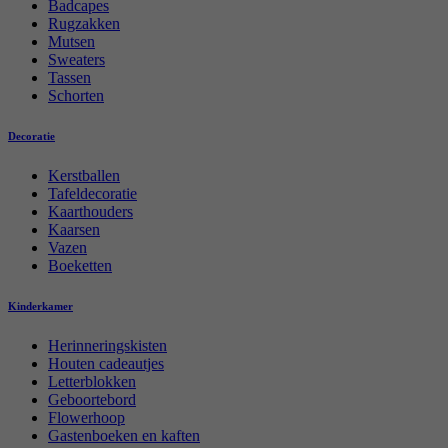
Badcapes
Rugzakken
Mutsen
Sweaters
Tassen
Schorten
Decoratie
Kerstballen
Tafeldecoratie
Kaarthouders
Kaarsen
Vazen
Boeketten
Kinderkamer
Herinneringskisten
Houten cadeautjes
Letterblokken
Geboortebord
Flowerhoop
Gastenboeken en kaften