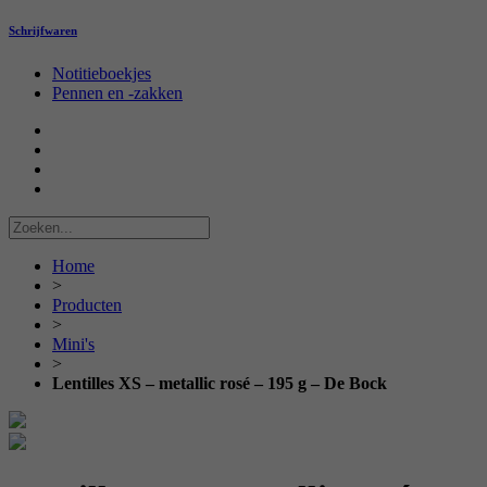
Schrijfwaren
Notitieboekjes
Pennen en -zakken
Home
>
Producten
>
Mini's
>
Lentilles XS – metallic rosé – 195 g – De Bock