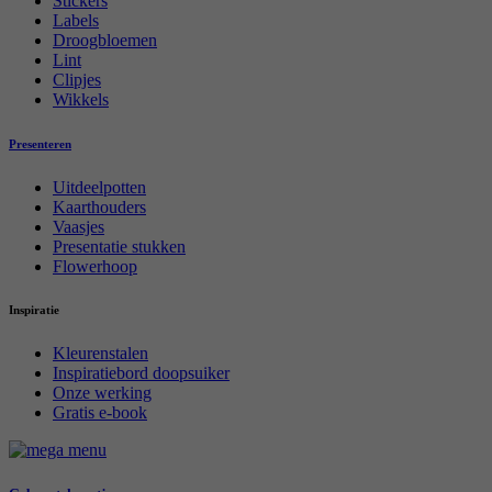
Stickers
Labels
Droogbloemen
Lint
Clipjes
Wikkels
Presenteren
Uitdeelpotten
Kaarthouders
Vaasjes
Presentatie stukken
Flowerhoop
Inspiratie
Kleurenstalen
Inspiratiebord doopsuiker
Onze werking
Gratis e-book