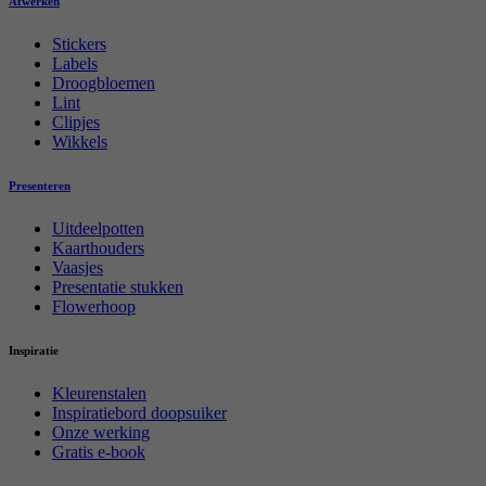
Afwerken
Stickers
Labels
Droogbloemen
Lint
Clipjes
Wikkels
Presenteren
Uitdeelpotten
Kaarthouders
Vaasjes
Presentatie stukken
Flowerhoop
Inspiratie
Kleurenstalen
Inspiratiebord doopsuiker
Onze werking
Gratis e-book