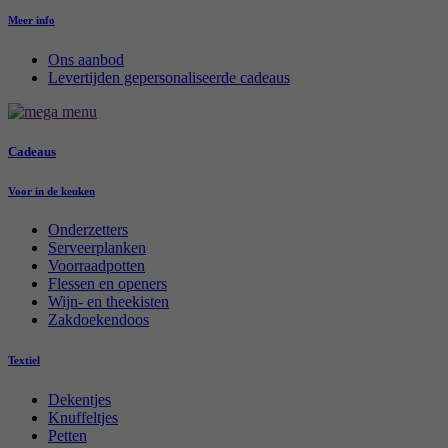
Meer info
Ons aanbod
Levertijden gepersonaliseerde cadeaus
Cadeaus
Voor in de keuken
Onderzetters
Serveerplanken
Voorraadpotten
Flessen en openers
Wijn- en theekisten
Zakdoekendoos
Textiel
Dekentjes
Knuffeltjes
Petten