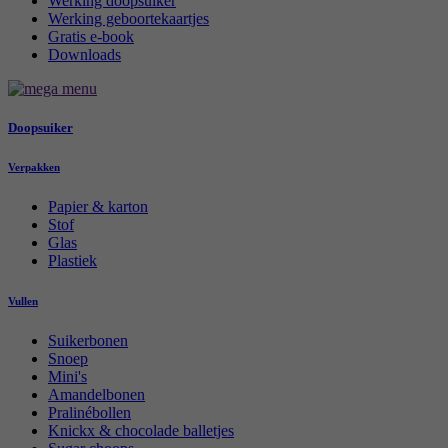
Werking doopsuiker
Werking geboortekaartjes
Gratis e-book
Downloads
Doopsuiker
Verpakken
Papier & karton
Stof
Glas
Plastiek
Vullen
Suikerbonen
Snoep
Mini's
Amandelbonen
Pralinébollen
Knickx & chocolade balletjes