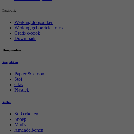
Inspiratie
Werking doopsuiker
Werking geboortekaartjes
Gratis e-book
Downloads
Doopsuiker
Verpakken
Papier & karton
Stof
Glas
Plastiek
Vullen
Suikerbonen
Snoep
Mini's
Amandelbonen