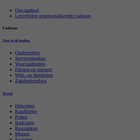
Ons aanbod
Levertijden gepersonaliseerde cadeaus
Cadeaus
Voor in de keuken
Onderzetters
Serveerplanken
Voorraadpotten
Flessen en openers
Wijn- en theekisten
Zakdoekendoos
Textiel
Dekentjes
Knuffeltjes
Petten
Badcapes
Rugzakken
Mutsen
Sweaters