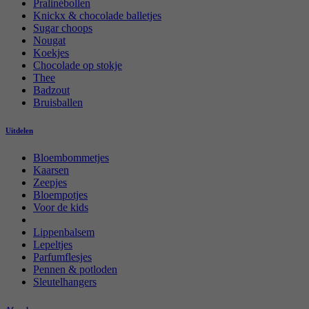
Pralinébollen
Knickx & chocolade balletjes
Sugar choops
Nougat
Koekjes
Chocolade op stokje
Thee
Badzout
Bruisballen
Uitdelen
Bloembommetjes
Kaarsen
Zeepjes
Bloempotjes
Voor de kids
Lippenbalsem
Lepeltjes
Parfumflesjes
Pennen & potloden
Sleutelhangers