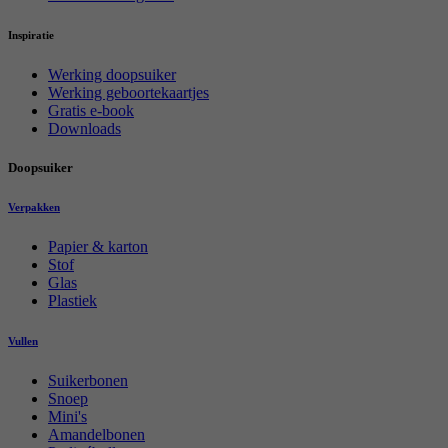
Inspiratie
Werking doopsuiker
Werking geboortekaartjes
Gratis e-book
Downloads
Doopsuiker
Verpakken
Papier & karton
Stof
Glas
Plastiek
Vullen
Suikerbonen
Snoep
Mini's
Amandelbonen