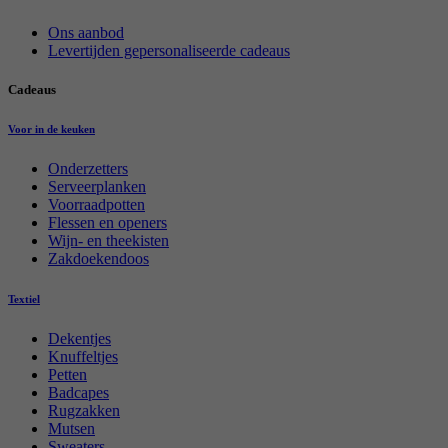
Ons aanbod
Levertijden gepersonaliseerde cadeaus
Cadeaus
Voor in de keuken
Onderzetters
Serveerplanken
Voorraadpotten
Flessen en openers
Wijn- en theekisten
Zakdoekendoos
Textiel
Dekentjes
Knuffeltjes
Petten
Badcapes
Rugzakken
Mutsen
Sweaters