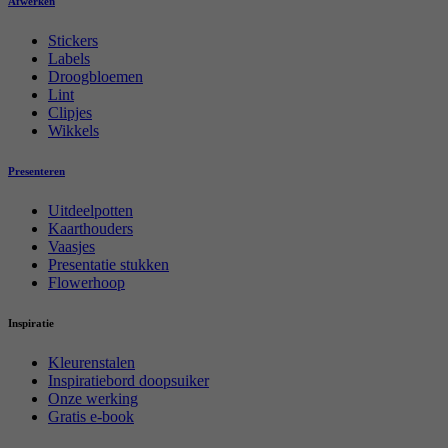
Afwerken
Stickers
Labels
Droogbloemen
Lint
Clipjes
Wikkels
Presenteren
Uitdeelpotten
Kaarthouders
Vaasjes
Presentatie stukken
Flowerhoop
Inspiratie
Kleurenstalen
Inspiratiebord doopsuiker
Onze werking
Gratis e-book