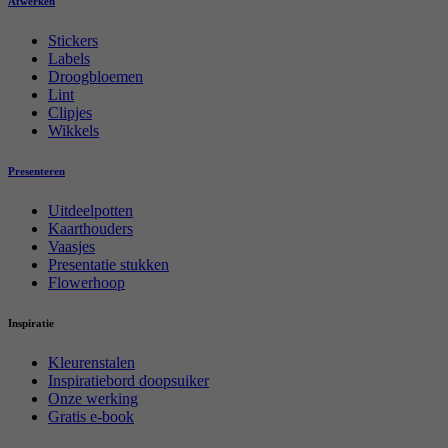
Afwerken
Stickers
Labels
Droogbloemen
Lint
Clipjes
Wikkels
Presenteren
Uitdeelpotten
Kaarthouders
Vaasjes
Presentatie stukken
Flowerhoop
Inspiratie
Kleurenstalen
Inspiratiebord doopsuiker
Onze werking
Gratis e-book