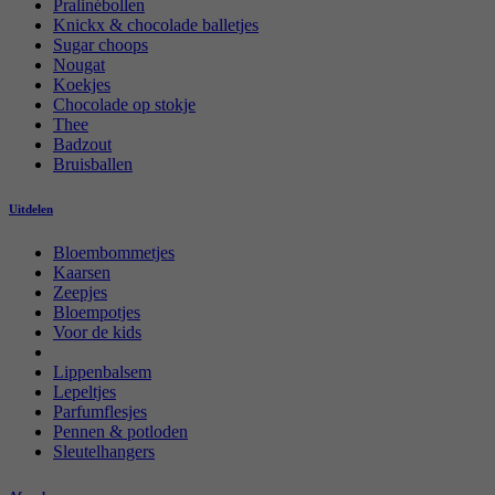
Pralinébollen
Knickx & chocolade balletjes
Sugar choops
Nougat
Koekjes
Chocolade op stokje
Thee
Badzout
Bruisballen
Uitdelen
Bloembommetjes
Kaarsen
Zeepjes
Bloempotjes
Voor de kids
Lippenbalsem
Lepeltjes
Parfumflesjes
Pennen & potloden
Sleutelhangers