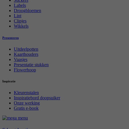
Stickers
Labels
Droogbloemen
Lint
Clipjes
Wikkels
Presenteren
Uitdeelpotten
Kaarthouders
Vaasjes
Presentatie stukken
Flowerhoop
Inspiratie
Kleurenstalen
Inspiratiebord doopsuiker
Onze werking
Gratis e-book