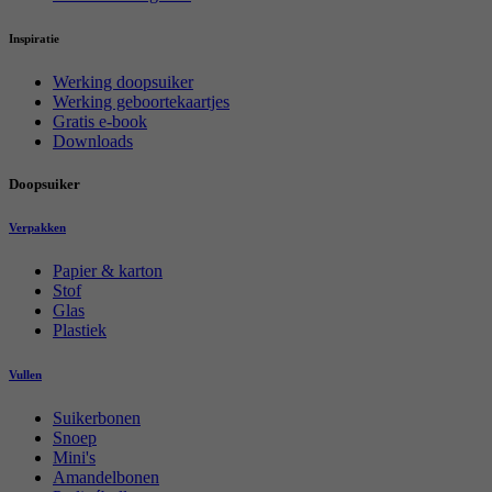
Inspiratie
Werking doopsuiker
Werking geboortekaartjes
Gratis e-book
Downloads
Doopsuiker
Verpakken
Papier & karton
Stof
Glas
Plastiek
Vullen
Suikerbonen
Snoep
Mini's
Amandelbonen