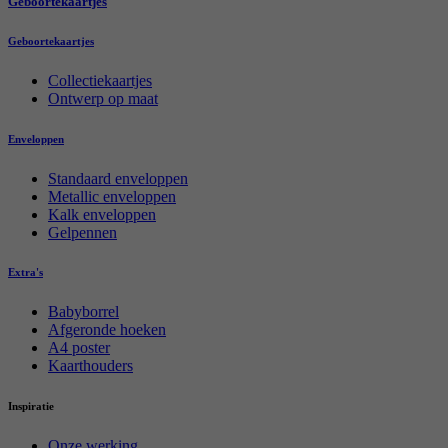
Geboortekaartjes
Geboortekaartjes
Collectiekaartjes
Ontwerp op maat
Enveloppen
Standaard enveloppen
Metallic enveloppen
Kalk enveloppen
Gelpennen
Extra's
Babyborrel
Afgeronde hoeken
A4 poster
Kaarthouders
Inspiratie
Onze werking