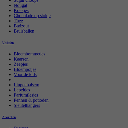
Sugar choops
Nougat
Koekjes
Chocolade op stokje
Thee
Badzout
Bruisballen
Uitdelen
Bloembommetjes
Kaarsen
Zeepjes
Bloempotjes
Voor de kids
Lippenbalsem
Lepeltjes
Parfumflesjes
Pennen & potloden
Sleutelhangers
Afwerken