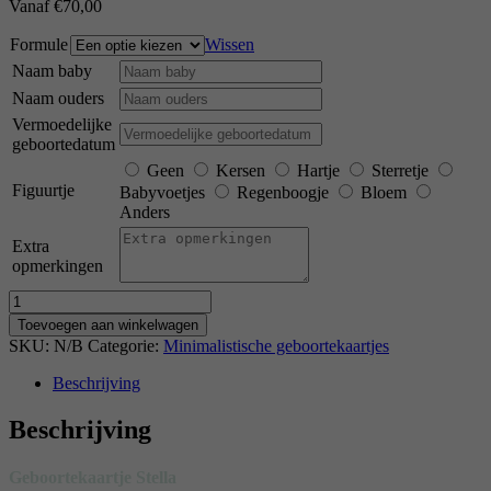
Vanaf
€
70,00
Formule
Wissen
Naam baby
Naam ouders
Vermoedelijke
geboortedatum
Geen
Kersen
Hartje
Sterretje
Figuurtje
Babyvoetjes
Regenboogje
Bloem
Anders
Extra
opmerkingen
Aantal
Toevoegen aan winkelwagen
SKU:
N/B
Categorie:
Minimalistische geboortekaartjes
Beschrijving
Beschrijving
Geboortekaartje Stella