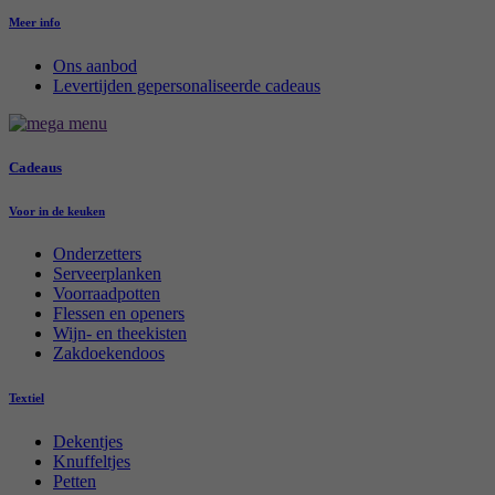
Meer info
Ons aanbod
Levertijden gepersonaliseerde cadeaus
Cadeaus
Voor in de keuken
Onderzetters
Serveerplanken
Voorraadpotten
Flessen en openers
Wijn- en theekisten
Zakdoekendoos
Textiel
Dekentjes
Knuffeltjes
Petten