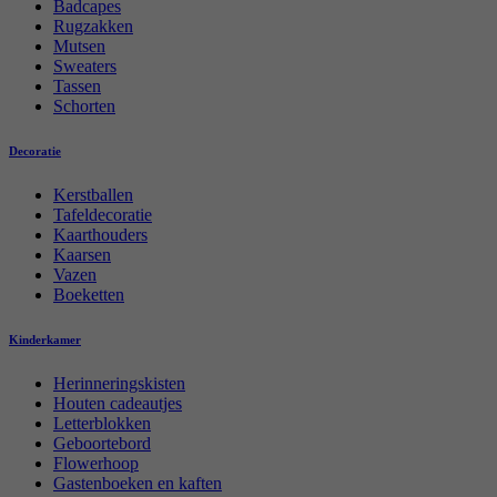
Badcapes
Rugzakken
Mutsen
Sweaters
Tassen
Schorten
Decoratie
Kerstballen
Tafeldecoratie
Kaarthouders
Kaarsen
Vazen
Boeketten
Kinderkamer
Herinneringskisten
Houten cadeautjes
Letterblokken
Geboortebord
Flowerhoop
Gastenboeken en kaften