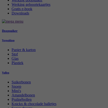
Werking doopsuiker
Werking geboortekaartjes
Gratis e-book
Downloads
Doopsuiker
Verpakken
Papier & karton
Stof
Glas
Plastiek
Vullen
Suikerbonen
Snoep
Mini's
Amandelbonen
Pralinébollen
Knickx & chocolade balletjes