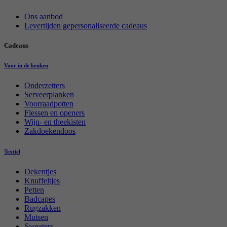
Ons aanbod
Levertijden gepersonaliseerde cadeaus
Cadeaus
Voor in de keuken
Onderzetters
Serveerplanken
Voorraadpotten
Flessen en openers
Wijn- en theekisten
Zakdoekendoos
Textiel
Dekentjes
Knuffeltjes
Petten
Badcapes
Rugzakken
Mutsen
Sweaters