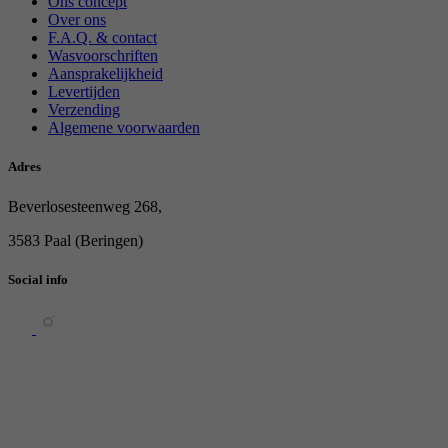
Ons concept
Over ons
F.A.Q. & contact
Wasvoorschriften
Aansprakelijkheid
Levertijden
Verzending
Algemene voorwaarden
Adres
Beverlosesteenweg 268,
3583 Paal (Beringen)
Social info