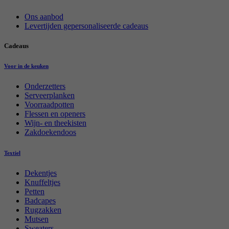
Ons aanbod
Levertijden gepersonaliseerde cadeaus
Cadeaus
Voor in de keuken
Onderzetters
Serveerplanken
Voorraadpotten
Flessen en openers
Wijn- en theekisten
Zakdoekendoos
Textiel
Dekentjes
Knuffeltjes
Petten
Badcapes
Rugzakken
Mutsen
Sweaters