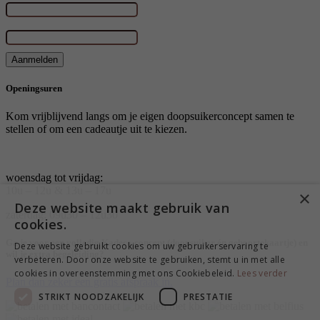
E-mailadres
*
Aanmelden
Openingsuren
Kom vrijblijvend langs om je eigen doopsuikerconcept samen te
stellen of om een cadeautje uit te kiezen.
woensdag tot vrijdag:
10u – 12u & 13u – 17u
×
Deze website maakt gebruik van
zaterdag: 09u30 – 12u30
cookies.
Ga je voor een volledig Kadeco concept (doopsuiker én geboortekaartje) en
Deze website gebruikt cookies om uw gebruikerservaring te
wil je extra begeleiding?
verbeteren. Door onze website te gebruiken, stemt u in met alle
cookies in overeenstemming met ons Cookiebeleid.
Lees verder
Plan dan zeker een gratis afspraak in.
STRIKT NOODZAKELIJK
PRESTATIE