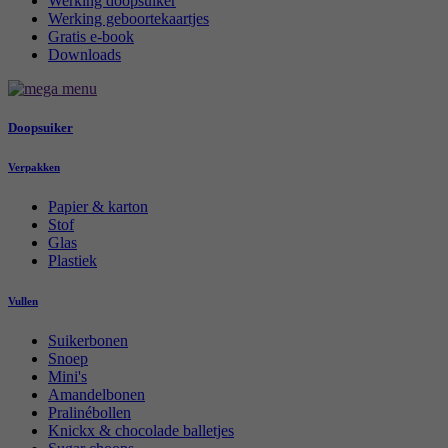
Werking doopsuiker
Werking geboortekaartjes
Gratis e-book
Downloads
Doopsuiker
Verpakken
Papier & karton
Stof
Glas
Plastiek
Vullen
Suikerbonen
Snoep
Mini's
Amandelbonen
Pralinébollen
Knickx & chocolade balletjes