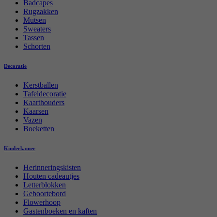
Badcapes
Rugzakken
Mutsen
Sweaters
Tassen
Schorten
Decoratie
Kerstballen
Tafeldecoratie
Kaarthouders
Kaarsen
Vazen
Boeketten
Kinderkamer
Herinneringskisten
Houten cadeautjes
Letterblokken
Geboortebord
Flowerhoop
Gastenboeken en kaften