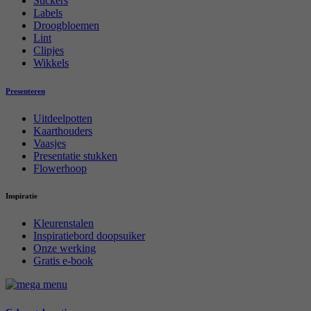
Stickers
Labels
Droogbloemen
Lint
Clipjes
Wikkels
Presenteren
Uitdeelpotten
Kaarthouders
Vaasjes
Presentatie stukken
Flowerhoop
Inspiratie
Kleurenstalen
Inspiratiebord doopsuiker
Onze werking
Gratis e-book