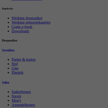
Inspiratie
Werking doopsuiker
Werking geboortekaartjes
Gratis e-book
Downloads
Doopsuiker
Verpakken
Papier & karton
Stof
Glas
Plastiek
Vullen
Suikerbonen
Snoep
Mini's
Amandelbonen