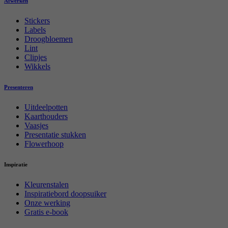
Afwerken
Stickers
Labels
Droogbloemen
Lint
Clipjes
Wikkels
Presenteren
Uitdeelpotten
Kaarthouders
Vaasjes
Presentatie stukken
Flowerhoop
Inspiratie
Kleurenstalen
Inspiratiebord doopsuiker
Onze werking
Gratis e-book