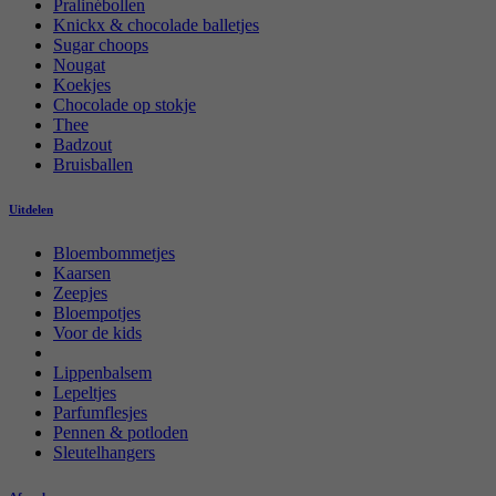
Pralinébollen
Knickx & chocolade balletjes
Sugar choops
Nougat
Koekjes
Chocolade op stokje
Thee
Badzout
Bruisballen
Uitdelen
Bloembommetjes
Kaarsen
Zeepjes
Bloempotjes
Voor de kids
Lippenbalsem
Lepeltjes
Parfumflesjes
Pennen & potloden
Sleutelhangers