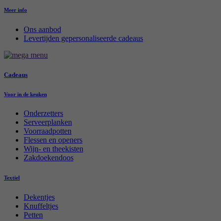
Meer info
Ons aanbod
Levertijden gepersonaliseerde cadeaus
Cadeaus
Voor in de keuken
Onderzetters
Serveerplanken
Voorraadpotten
Flessen en openers
Wijn- en theekisten
Zakdoekendoos
Textiel
Dekentjes
Knuffeltjes
Petten