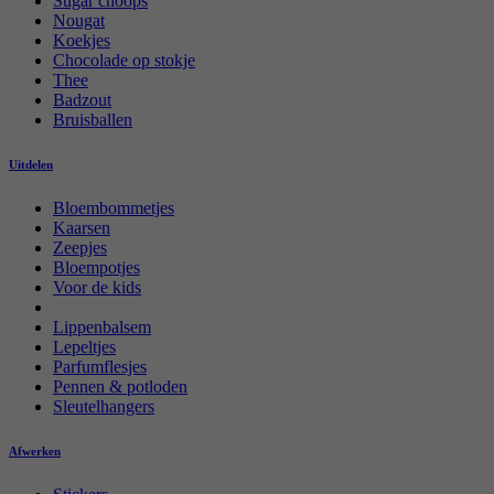
Sugar choops
Nougat
Koekjes
Chocolade op stokje
Thee
Badzout
Bruisballen
Uitdelen
Bloembommetjes
Kaarsen
Zeepjes
Bloempotjes
Voor de kids
Lippenbalsem
Lepeltjes
Parfumflesjes
Pennen & potloden
Sleutelhangers
Afwerken