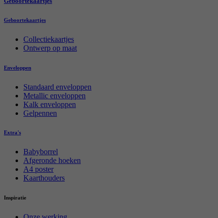
Geboortekaartjes
Geboortekaartjes
Collectiekaartjes
Ontwerp op maat
Enveloppen
Standaard enveloppen
Metallic enveloppen
Kalk enveloppen
Gelpennen
Extra's
Babyborrel
Afgeronde hoeken
A4 poster
Kaarthouders
Inspiratie
Onze werking