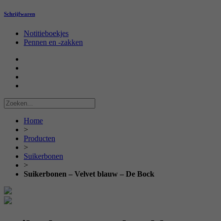
Schrijfwaren
Notitieboekjes
Pennen en -zakken
Home
>
Producten
>
Suikerbonen
>
Suikerbonen – Velvet blauw – De Bock