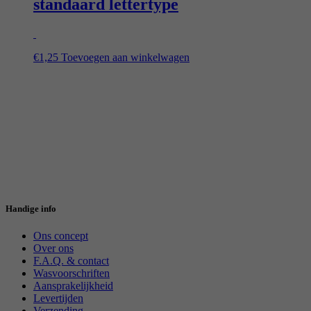
standaard lettertype
€
1,25
Toevoegen aan winkelwagen
Handige info
Ons concept
Over ons
F.A.Q. & contact
Wasvoorschriften
Aansprakelijkheid
Levertijden
Verzending