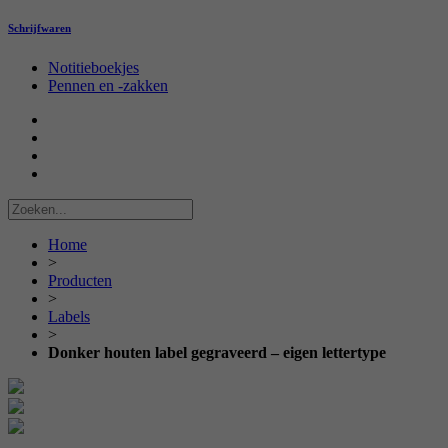
Schrijfwaren
Notitieboekjes
Pennen en -zakken
Home
>
Producten
>
Labels
>
Donker houten label gegraveerd – eigen lettertype