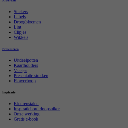
Afwerken
Stickers
Labels
Droogbloemen
Lint
Clipjes
Wikkels
Presenteren
Uitdeelpotten
Kaarthouders
Vaasjes
Presentatie stukken
Flowerhoop
Inspiratie
Kleurenstalen
Inspiratiebord doopsuiker
Onze werking
Gratis e-book