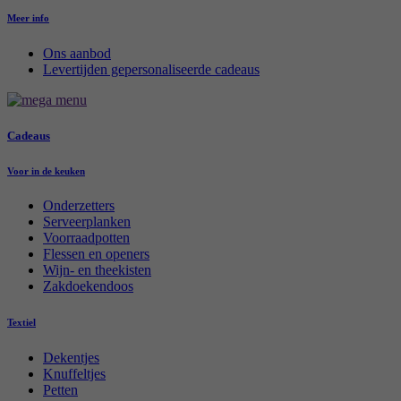
Meer info
Ons aanbod
Levertijden gepersonaliseerde cadeaus
Cadeaus
Voor in de keuken
Onderzetters
Serveerplanken
Voorraadpotten
Flessen en openers
Wijn- en theekisten
Zakdoekendoos
Textiel
Dekentjes
Knuffeltjes
Petten