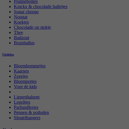
Pralinébollen
Knickx & chocolade balletjes
Sugar choops
Nougat
Koekjes
Chocolade op stokje
Thee
Badzout
Bruisballen
Uitdelen
Bloembommetjes
Kaarsen
Zeepjes
Bloempotjes
Voor de kids
Lippenbalsem
Lepeltjes
Parfumflesjes
Pennen & potloden
Sleutelhangers