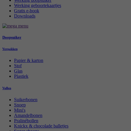
Werking doopsuiker
Werking geboortekaartjes
Gratis e-book
Downloads
Doopsuiker
Verpakken
Papier & karton
Stof
Glas
Plastiek
Vullen
Suikerbonen
Snoep
Mini's
Amandelbonen
Pralinébollen
Knickx & chocolade balletjes