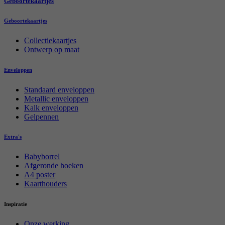
Geboortekaartjes
Geboortekaartjes
Collectiekaartjes
Ontwerp op maat
Enveloppen
Standaard enveloppen
Metallic enveloppen
Kalk enveloppen
Gelpennen
Extra's
Babyborrel
Afgeronde hoeken
A4 poster
Kaarthouders
Inspiratie
Onze werking