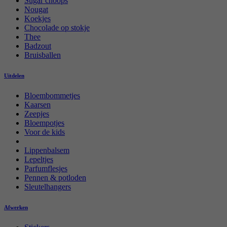
Sugar choops
Nougat
Koekjes
Chocolade op stokje
Thee
Badzout
Bruisballen
Uitdelen
Bloembommetjes
Kaarsen
Zeepjes
Bloempotjes
Voor de kids
Lippenbalsem
Lepeltjes
Parfumflesjes
Pennen & potloden
Sleutelhangers
Afwerken