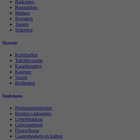
Badcapes
Rugzakken
Mutsen
Sweaters
Tassen
Schorten
Decoratie
Kerstballen
Tafeldecoratie
Kaarthouders
Kaarsen
Vazen
Boeketten
Kinderkamer
Herinneringskisten
Houten cadeautjes
Letterblokken
Geboortebord
Flowerhoop
Gastenboeken en kaften