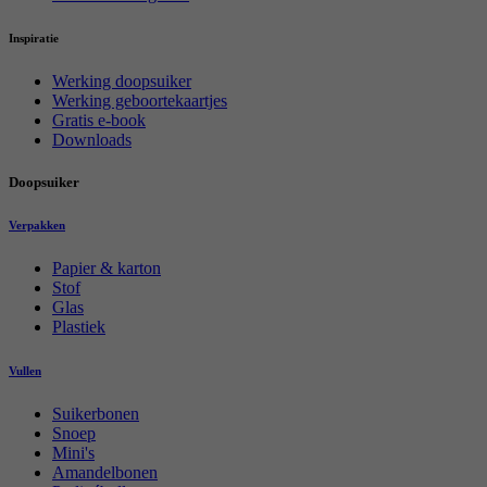
Inspiratie
Werking doopsuiker
Werking geboortekaartjes
Gratis e-book
Downloads
Doopsuiker
Verpakken
Papier & karton
Stof
Glas
Plastiek
Vullen
Suikerbonen
Snoep
Mini's
Amandelbonen