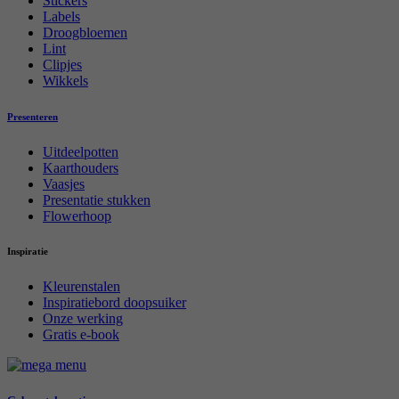
Stickers
Labels
Droogbloemen
Lint
Clipjes
Wikkels
Presenteren
Uitdeelpotten
Kaarthouders
Vaasjes
Presentatie stukken
Flowerhoop
Inspiratie
Kleurenstalen
Inspiratiebord doopsuiker
Onze werking
Gratis e-book