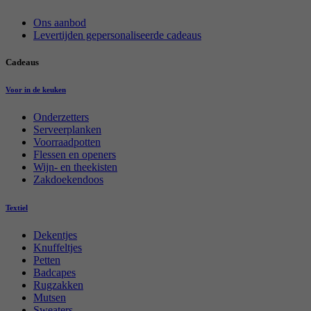
Ons aanbod
Levertijden gepersonaliseerde cadeaus
Cadeaus
Voor in de keuken
Onderzetters
Serveerplanken
Voorraadpotten
Flessen en openers
Wijn- en theekisten
Zakdoekendoos
Textiel
Dekentjes
Knuffeltjes
Petten
Badcapes
Rugzakken
Mutsen
Sweaters